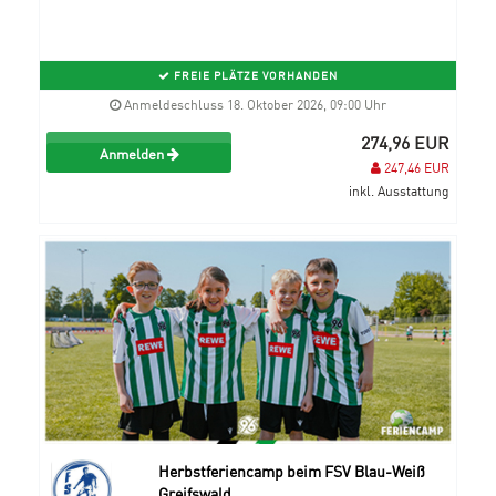
FREIE PLÄTZE VORHANDEN
Anmeldeschluss 18. Oktober 2026, 09:00 Uhr
274,96 EUR
Anmelden
247,46 EUR
inkl. Ausstattung
Herbstferiencamp beim FSV Blau-Weiß
Greifswald