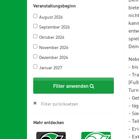
Veranstaltungsbeginn
biet
nich
August 2026
kann
September 2026
entw
Oktober 2026
spie
Dein
November 2026
Dezember 2026
Nebe
- bi
Januar 2027
- Tr
(Fuß
Filter anwenden
Turn
- Ge
Filter zurücksetzen
- tä
- Si
- Te
Mehr entdecken
- Er
- Ex