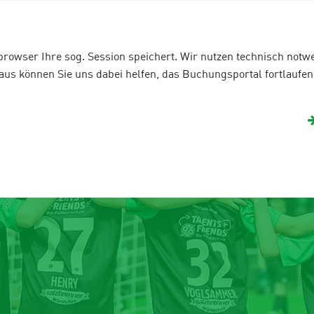
Is Rudel
Fanshop
e-Football
team
Gastgeber 2026
Urlaubscamps
bbrowser Ihre sog. Session speichert. Wir nutzen technisch not
s können Sie uns dabei helfen, das Buchungsportal fortlaufend