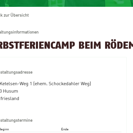
k zur Übersicht
altungsinformationen
RBSTFERIENCAMP BEIM RÖDEM
nstaltungsadresse
Ketelsen-Weg 1 (ehem. Schockedahler Weg)
13 Husum
friesland
nstaltungstermine
Beginn
Ende