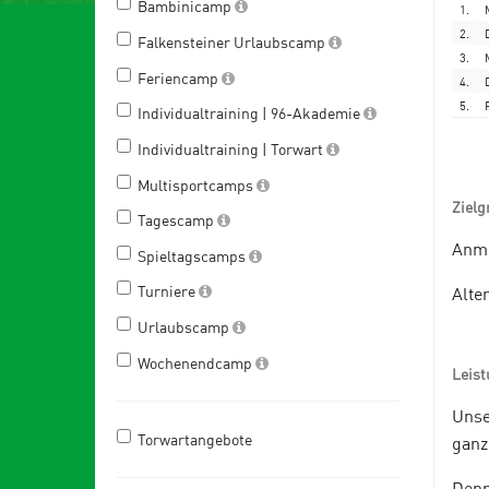
Bambinicamp
1.
2.
Falkensteiner Urlaubscamp
3.
Feriencamp
4.
5.
Individualtraining | 96-Akademie
Individualtraining | Torwart
Multisportcamps
Zielg
Tagescamp
Anme
Spieltagscamps
Turniere
Alter
Urlaubscamp
Wochenendcamp
Leis
Unse
Torwartangebote
ganz
Denn