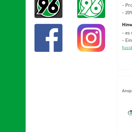
- Pr
- 20
Hinw
- es
- Ei
fuss
Ansp