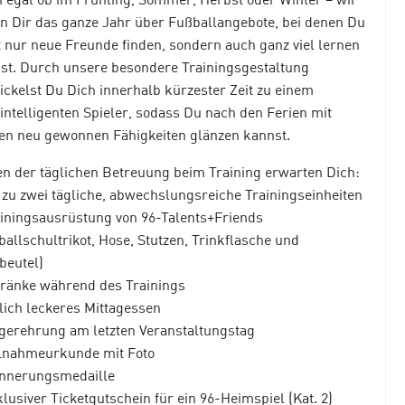
en Dir das ganze Jahr über Fußballangebote, bei denen Du
t nur neue Freunde finden, sondern auch ganz viel lernen
st. Durch unsere besondere Trainingsgestaltung
ickelst Du Dich innerhalb kürzester Zeit zu einem
lintelligenten Spieler, sodass Du nach den Ferien mit
en neu gewonnen Fähigkeiten glänzen kannst.
n der täglichen Betreuung beim Training erwarten Dich:
s zu zwei tägliche, abwechslungsreiche Trainingseinheiten
ainingsausrüstung von 96-Talents+Friends
ballschultrikot, Hose, Stutzen, Trinkflasche und
beutel)
tränke während des Trainings
glich leckeres Mittagessen
egerehrung am letzten Veranstaltungstag
ilnahmeurkunde mit Foto
innerungsmedaille
klusiver Ticketgutschein für ein 96-Heimspiel (Kat. 2)