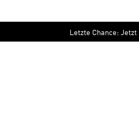
Letzte Chance: Jetzt zu
Cookie-Einstellungen
Teilnahmebedingungen (Events)