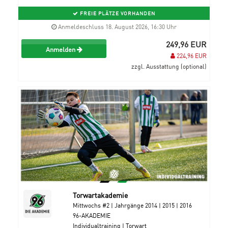
FREIE PLÄTZE VORHANDEN
Anmeldeschluss 18. August 2026, 16:30 Uhr
249,96 EUR
Anmelden
224,96 EUR
zzgl. Ausstattung (optional)
Torwartakademie
Mittwochs #2 | Jahrgänge 2014 | 2015 | 2016
96-AKADEMIE
Individualtraining | Torwart