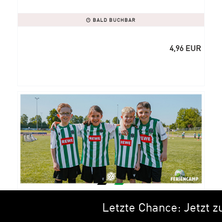
BALD BUCHBAR
4,96 EUR
Silvestercamp an der 96-Akademie
Letzte Chance: Jetzt zu de
(Outdoor)
96-AKADEMIE