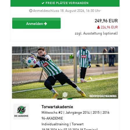
FREIE PLÄTZE VORHANDEN
Anmeldeschluss 18. August 2026, 16:30 Uhr
249,96 EUR
Anmelden
224,96 EUR
zzgl. Ausstattung (optional)
Torwartakademie
Mittwochs #2 | Jahrgänge 2014 | 2015 | 2016
96-AKADEMIE
Individualtraining | Torwart
19.08.2026 bis 07.10.2026 (8 Termine)