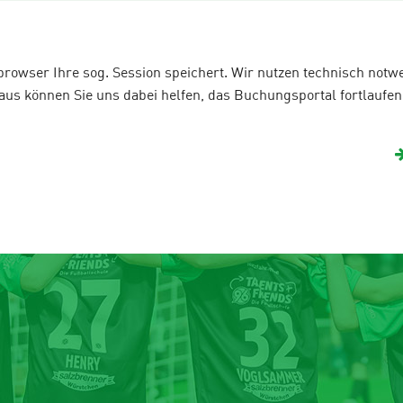
Is Rudel
Fanshop
e-Football
team
Gastgeber 2026
Urlaubscamps
bbrowser Ihre sog. Session speichert. Wir nutzen technisch not
s können Sie uns dabei helfen, das Buchungsportal fortlaufend