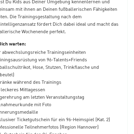
st Du Kids aus Deiner Umgebung kennenlernen und
insam mit ihnen an Deinen fußballerischen Fähigkeiten
iten. Die Trainingsgestaltung nach dem
lintelligenzansatz fördert Dich dabei ideal und macht das
allerische Wochenende perfekt.
Dich warten:
er abwechslungsreiche Trainingseinheiten
ainingsausrüstung von 96-Talents+Friends
ballschultrikot, Hose, Stutzen, Trinkflasche und
beutel)
tränke während des Trainings
n leckeres Mittagessen
egerehrung am letzten Veranstaltungstag
ilnahmeurkunde mit Foto
innerungsmedaille
klusiver Ticketgutschein für ein 96-Heimspiel (Kat. 2)
ofessionelle Teilnehmerfotos (Region Hannover)
%-Gutschein für den 96-Fanshop