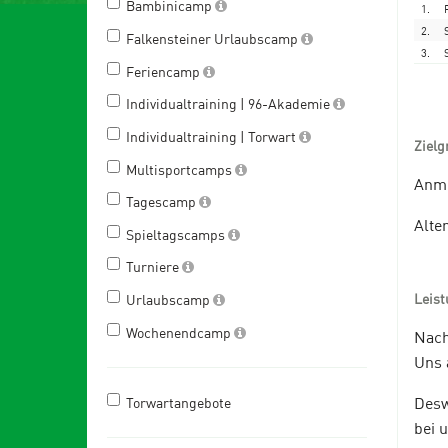
Bambinicamp
1.
2.
Falkensteiner Urlaubscamp
3.
Feriencamp
Individualtraining | 96-Akademie
Individualtraining | Torwart
Zielg
Multisportcamps
Anme
Tagescamp
Alter
Spieltagscamps
Turniere
Leis
Urlaubscamp
Wochenendcamp
Nach
Uns 
Desw
Torwartangebote
bei 