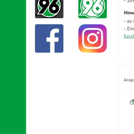
Hinw
- es
- Ei
fuss
Ansp