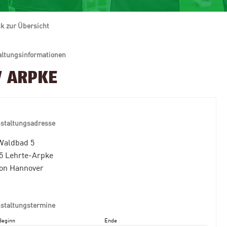
k zur Übersicht
altungsinformationen
V ARPKE
nstaltungsadresse
aldbad 5
5 Lehrte-Arpke
on Hannover
nstaltungstermine
Beginn
Ende