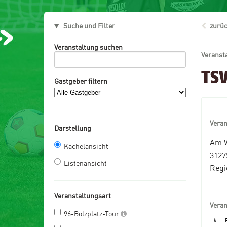
Suche und Filter
zurüc
Veranstaltung suchen
Veranst
TS
Gastgeber filtern
Vera
Darstellung
Am W
Kachelansicht
3127
Listenansicht
Regi
Veranstaltungsart
Vera
96-Bolzplatz-Tour
#