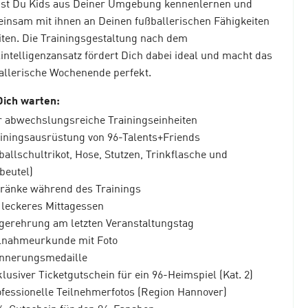
st Du Kids aus Deiner Umgebung kennenlernen und
insam mit ihnen an Deinen fußballerischen Fähigkeiten
iten. Die Trainingsgestaltung nach dem
lintelligenzansatz fördert Dich dabei ideal und macht das
allerische Wochenende perfekt.
Dich warten:
er abwechslungsreiche Trainingseinheiten
ainingsausrüstung von 96-Talents+Friends
ballschultrikot, Hose, Stutzen, Trinkflasche und
beutel)
tränke während des Trainings
n leckeres Mittagessen
egerehrung am letzten Veranstaltungstag
ilnahmeurkunde mit Foto
innerungsmedaille
klusiver Ticketgutschein für ein 96-Heimspiel (Kat. 2)
ofessionelle Teilnehmerfotos (Region Hannover)
%-Gutschein für den 96-Fanshop