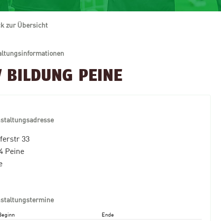
k zur Übersicht
altungsinformationen
V BILDUNG PEINE
nstaltungsadresse
ferstr 33
4 Peine
e
nstaltungstermine
Beginn
Ende