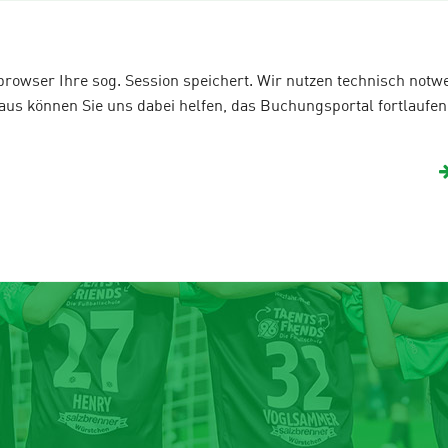
Is Rudel
Fanshop
e-Football
team
Gastgeber 2026
Urlaubscamps
bbrowser Ihre sog. Session speichert. Wir nutzen technisch not
s können Sie uns dabei helfen, das Buchungsportal fortlaufend