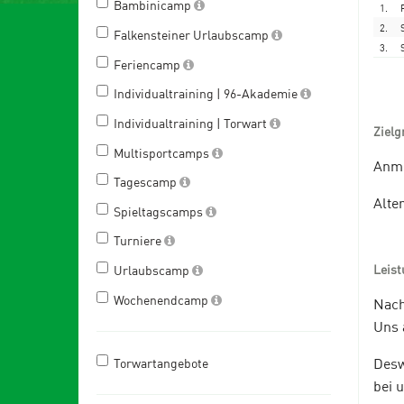
Bambinicamp
1.
2.
Falkensteiner Urlaubscamp
3.
Feriencamp
Individualtraining | 96-Akademie
Individualtraining | Torwart
Zielg
Multisportcamps
Anme
Tagescamp
Alter
Spieltagscamps
Turniere
Leis
Urlaubscamp
Wochenendcamp
Nach
Uns 
Desw
Torwartangebote
bei 