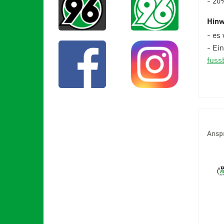
Hinw
- es
- Ei
fuss
Ansp