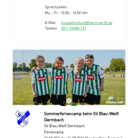
Sprechzeiten:
Mo. - Fr.: 10.00 - 16.00 Uhr
E-Mail
fussballschule@hannover96.de
Telefon
0511 96900-173
Sommerferiencamp beim SV Blau-Weiß
Dermbach
SV Blau-Weiß Dermbach
Feriencamp
22.07.2024 bis 26.07.2024 (0 zukünftige Termine)