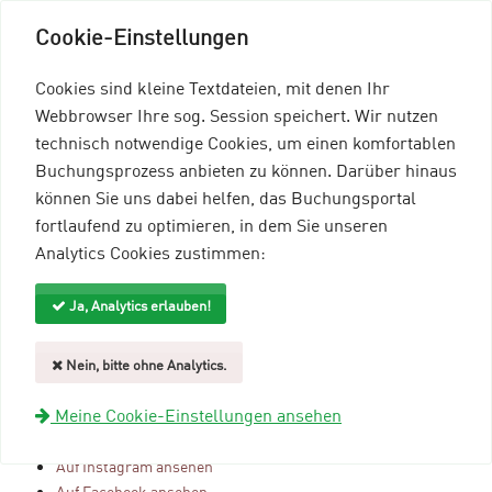
Cookie-Einstellungen
Cookies sind kleine Textdateien, mit denen Ihr
Webbrowser Ihre sog. Session speichert. Wir nutzen
technisch notwendige Cookies, um einen komfortablen
Buchungsprozess anbieten zu können. Darüber hinaus
können Sie uns dabei helfen, das Buchungsportal
Menü einblenden
fortlaufend zu optimieren, in dem Sie unseren
Analytics Cookies zustimmen:
mein96-Profil
Anmelden
Ja, Analytics erlauben!
Gastgeberübersicht
Nein, bitte ohne Analytics.
FC EISDORF
Meine Cookie-Einstellungen ansehen
Webseite öffnen
Auf Instagram ansehen
Auf Facebook ansehen