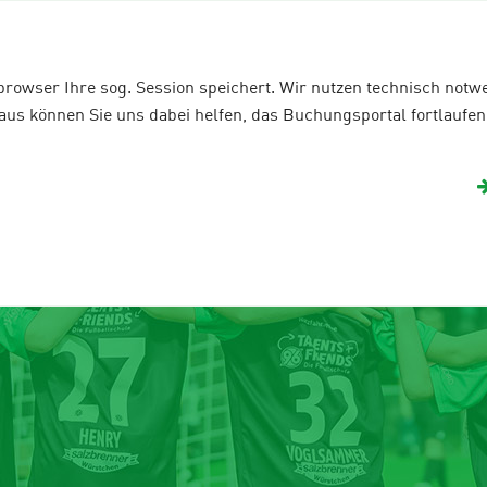
Is Rudel
Fanshop
e-Football
team
Gastgeber 2026
Urlaubscamps
bbrowser Ihre sog. Session speichert. Wir nutzen technisch not
s können Sie uns dabei helfen, das Buchungsportal fortlaufend