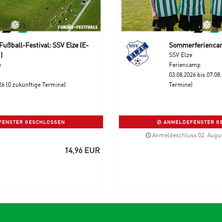
ußball-Festival: SSV Elze (E-
Sommerferiencam
)
SSV Elze
e
Feriencamp
03.08.2026 bis 07.08
26 (0 zukünftige Termine)
Termine)
ENSTER GESCHLOSSEN
ANMELDEFENSTER G
Anmeldeschluss 02. Augus
14,96 EUR