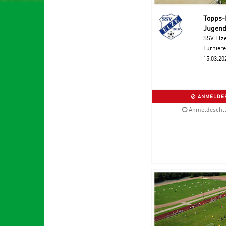
Topps-F
Jugend
SSV Elz
Turniere
15.03.20
ANMELDEF
Anmeldeschlus