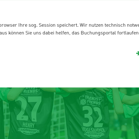
Is Rudel
Fanshop
e-Football
team
Gastgeber 2026
Urlaubscamps
bbrowser Ihre sog. Session speichert. Wir nutzen technisch not
s können Sie uns dabei helfen, das Buchungsportal fortlaufend