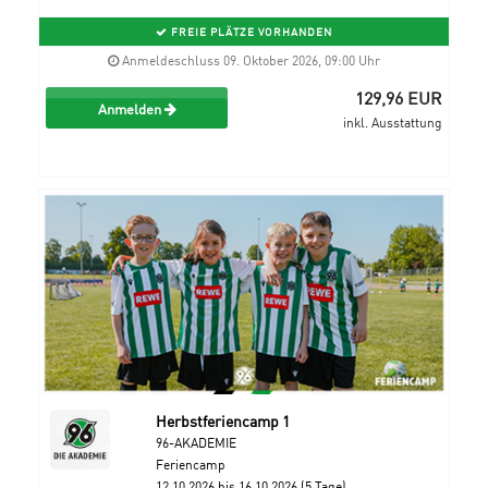
FREIE PLÄTZE VORHANDEN
Anmeldeschluss 09. Oktober 2026, 09:00 Uhr
129,96 EUR
Anmelden
inkl. Ausstattung
Herbstferiencamp 1
96-AKADEMIE
Feriencamp
12.10.2026 bis 16.10.2026 (5 Tage)