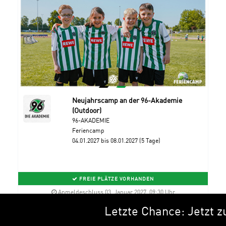
Neujahrscamp an der 96-Akademie
(Outdoor)
96-AKADEMIE
Feriencamp
04.01.2027 bis 08.01.2027 (5 Tage)
FREIE PLÄTZE VORHANDEN
Anmeldeschluss 03. Januar 2027, 09:30 Uhr
Letzte Chance: Jetzt zu de
249,96 EUR
Anmelden
224,96 EUR